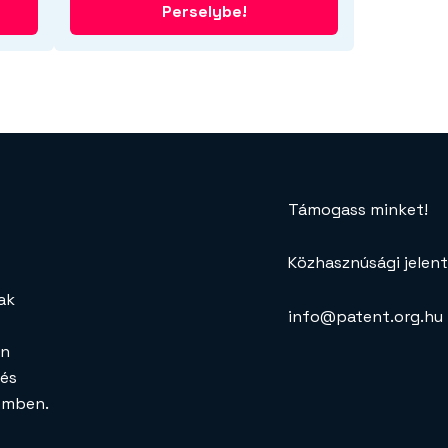
Perselybe!
Támogass minket!
Közhasznúsági jelen
ak
info@patent.org.hu
en
 és
zemben.