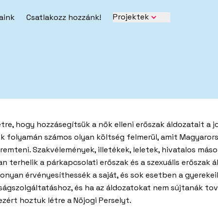
Projektek
aink
Csatlakozz hozzánk!
yesületünk
Partnereink és
egrád fund
j meg többet rólunk,
Legfőbb partnerei
pelveinkről, működésünkről.
támogatóink.
étre, hogy hozzásegítsük a nők elleni erőszak áldozatait a 
ek folyamán számos olyan költség felmerül, amit Magyaro
Kutatásaink és
remteni. Szakvélemények, illetékek, leletek, hivatalos máso
diamegjelenések
kiadványaink
jelenésünk TV-ben, online
an terhelik a párkapcsolati erőszak és a szexuális erőszak á
Itt találod a szóról
iákban, újságcikkekben.
kutatásainkat és 
konyan érvényesíthessék a saját, és sok esetben a gyerekeik
kiadványainkat.
ságszolgáltatáshoz, és ha az áldozatokat nem sújtanák tov
ezért hoztuk létre a Nőjogi Perselyt.