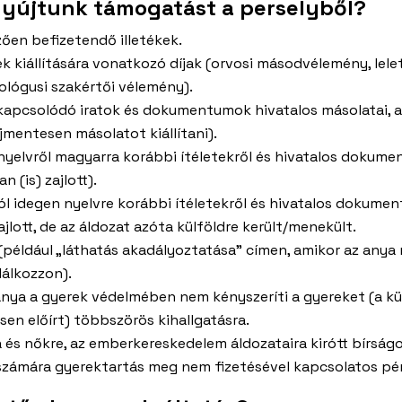
nyújtunk támogatást a perselyből?
zően befizetendő illetékek.
k kiállítására vonatkozó díjak (orvosi másodvélemény, lelet
ológusi szakértői vélemény).
kapcsolódó iratok és dokumentumok hivatalos másolatai, a
jmentesen másolatot kiállítani).
 nyelvről magyarra korábbi ítéletekről és hivatalos dokum
 (is) zajlott).
ól idegen nyelvre korábbi ítéletekről és hivatalos dokume
lott, de az áldozat azóta külföldre került/menekült.
például „láthatás akadályoztatása” címen, amikor az anya n
álkozzon).
anya a gyerek védelmében nem kényszeríti a gyereket (a 
en előírt) többszörös kihallgatásra.
 és nőkre, az emberkereskedelem áldozataira kirótt bírságo
 számára gyerektartás meg nem fizetésével kapcsolatos p