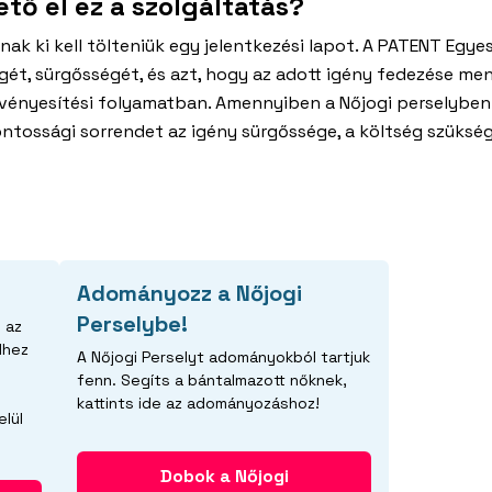
tő el ez a szolgáltatás?
ak ki kell tölteniük egy jelentkezési lapot. A PATENT Egye
égét, sürgősségét, és azt, hogy az adott igény fedezése m
vényesítési folyamatban. Amennyiben a Nőjogi perselyben 
ontossági sorrendet az igény sürgőssége, a költség szüksé
Adományozz a Nőjogi
Perselybe!
 az
dhez
A Nőjogi Perselyt adományokból tartjuk
fenn. Segíts a bántalmazott nőknek,
kattints ide az adományozáshoz!
elül
Dobok a Nőjogi