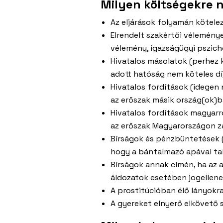
Milyen költségekre 
Az eljárások folyamán kötele
Elrendelt szakértői véleménye
vélemény, igazságügyi pszich
Hivatalos másolatok (perhez 
adott hatóság nem köteles dí
Hivatalos fordítások (idegen
az erőszak másik ország(ok)ban
Hivatalos fordítások magyarr
az erőszak Magyarországon zaj
Bírságok és pénzbüntetések (
hogy a bántalmazó apával tal
Bírságok annak címén, ha az 
áldozatok esetében jogellenes
A prostitúcióban élő lányokra
A gyereket elnyerő elkövető