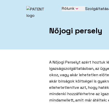
Rólunk
Szolgáltatás
Nőjogi persely
Eg
Vis
Tud
ala
A Nőjogi Perselyt azért hoztuk l
igazságszolgáltatásban, az ügy
okoz, vagy akár lehetetlen előte
Mé
Meg
akár bírságok költségei is gyakr
méd
ellehetetlenítve azt, hogy haté
mindenki hozzáférhetne az igaz
mindamellett, amit már átéltek: 