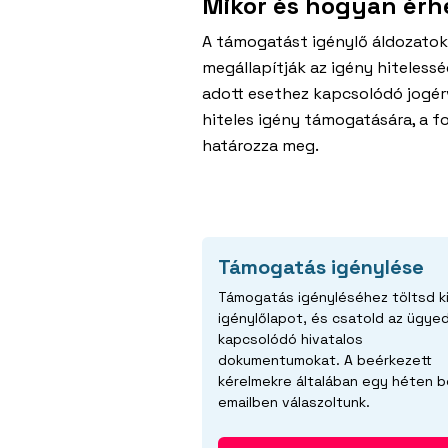
Mikor és hogyan érhe
A támogatást igénylő áldozatokn
megállapítják az igény hiteless
adott esethez kapcsolódó jogér
hiteles igény támogatására, a f
határozza meg.
Támogatás igénylése
Támogatás igényléséhez töltsd ki
igénylőlapot, és csatold az ügye
kapcsolódó hivatalos
dokumentumokat. A beérkezett
kérelmekre általában egy héten b
emailben válaszoltunk.