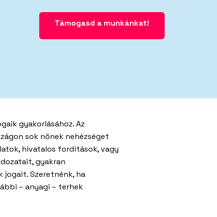
Támogasd a munkánkat!
 támogatóink
nk,
jogaik gyakorlásához. Az
rszágon sok nőnek nehézséget
latok, hivatalos fordítások, vagy
ldozatait, gyakran
apjainkat,
egyéb
 jogait. Szeretnénk, ha
ábbi – anyagi – terhek