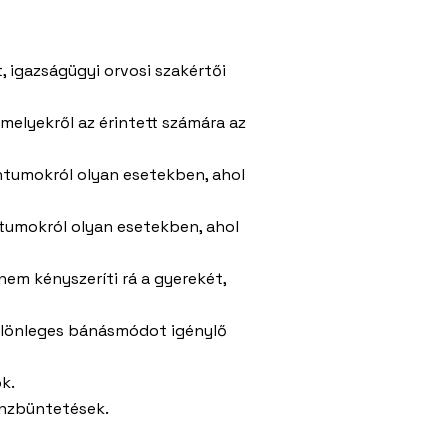
, igazságügyi orvosi szakértői
melyekről az érintett számára az
entumokról olyan esetekben, ahol
ntumokról olyan esetekben, ahol
em kényszeríti rá a gyerekét,
különleges bánásmódot igénylő
k.
énzbüntetések.